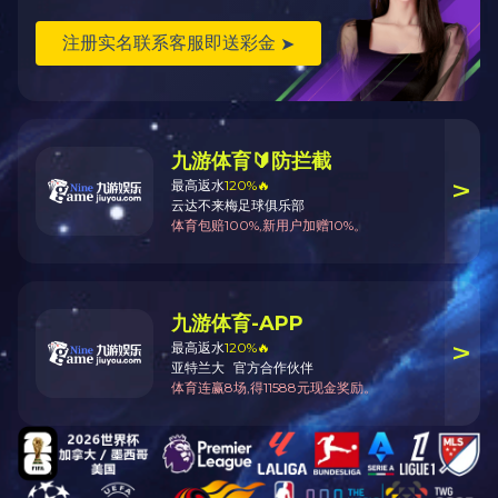
关键词：
上一篇：
锂电池怕低温吗？军用低温锂电池标准
下一篇：
磷酸铁锂电池组在军工储能设备行业的应用
推荐阅览
河南省工业和信息化厅关于2025年度河南省首
套件基础电子元器件拟审定名单公示
2025-08-28